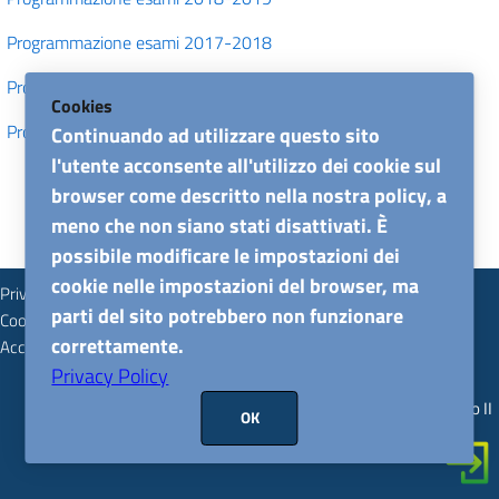
Programmazione esami 2017-2018
Programmazione esami 2016-2017
Avvisi
Cookies
Programmazione esami 2015-2016
Continuando ad utilizzare questo sito
Links
l'utente acconsente all'utilizzo dei cookie sul
browser come descritto nella nostra policy, a
meno che non siano stati disattivati. È
Offerta formativa
possibile modificare le impostazioni dei
Orario lezioni
cookie nelle impostazioni del browser, ma
Privacy
parti del sito potrebbero non funzionare
Cookie policy
Calendario esami
correttamente.
Accessibilità
Formazione estero
Privacy Policy
Tesi
© 2026
Università degli Studi di Napoli Federico II
OK
Tirocini